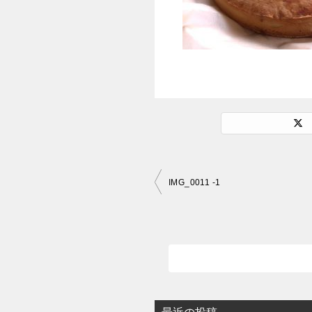
投
IMG_0011 -1
稿
ナ
ビ
ゲ
ー