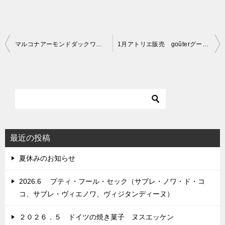
投
マルコナアーモンドダックワーズの販売案内
1月アトリエ販売 goûterグーテ！
稿
ナ
ビ
ゲ
ー
シ
最近の投稿
ョ
夏休みのお知らせ
ン
2026.6 プティ・フール・セック（サブレ・ノワ・ド・コ
コ、サブレ・ヴィエノワ、ヴィジタンディーヌ）
２０２６．５ ドイツの焼き菓子 ヌスエッケン