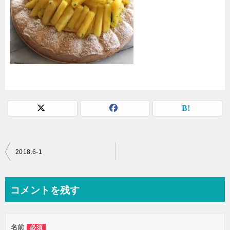
投
2018.6-1
稿
ナ
コメントを残す
ビ
ゲ
名前
必須