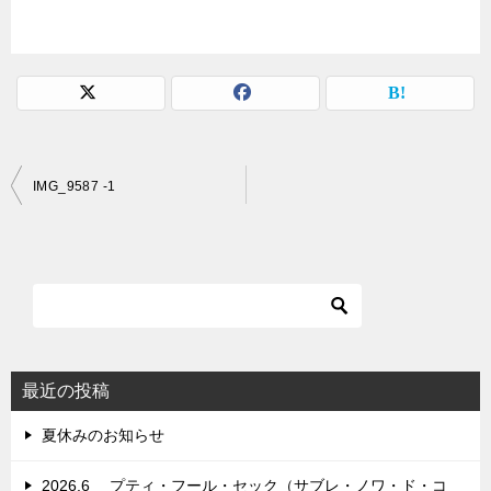
投
IMG_9587 -1
稿
ナ
ビ
ゲ
ー
シ
最近の投稿
ョ
夏休みのお知らせ
ン
2026.6 プティ・フール・セック（サブレ・ノワ・ド・コ