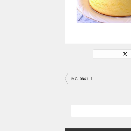
投
IMG_0841 -1
稿
ナ
ビ
ゲ
ー