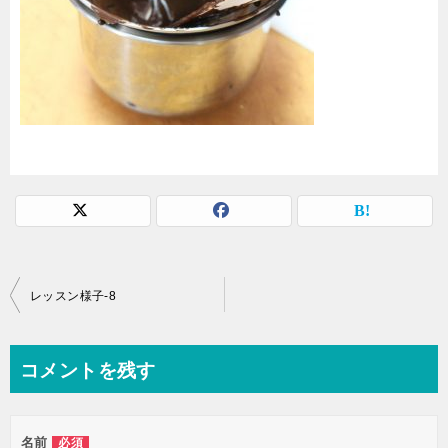
投
レッスン様子-8
稿
ナ
コメントを残す
ビ
ゲ
名前
必須